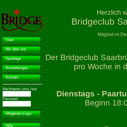
Herzlich 
Bridgeclub Sa
Mitglied im D
Start
Wir über uns
Der Bridgeclub Saarbrü
Spieltage
pro Woche in d
Anmeldungen
Kontakt
Nachname
(ohne Titel)
Dienstags - Paart
Passwort
Beginn 18:0
Mitglieder-Login
Hilfe