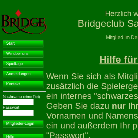
Herzlich 
Bridgeclub Sa
Mitglied im D
Start
Wir über uns
Hilfe f
Spieltage
Wenn Sie sich als Mitgl
Anmeldungen
zusätzlich die Spielerge
Kontakt
ein internes "schwarzes
Nachname
(ohne Titel)
Geben Sie dazu
nur
Ih
Passwort
Vornamen und Namensz
ein und außerdem Ihr p
Mitglieder-Login
"Passwort".
Hilfe